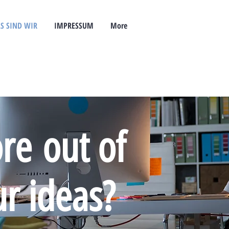
S SIND WIR
IMPRESSUM
More
re out of
ur ideas?